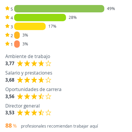
49%
5
28%
4
17%
3
3%
2
3%
1
Ambiente de trabajo
3,77
Salario y prestaciones
3,68
Oportunidades de carrera
3,56
Director general
3,53
88
%
profesionales recomiendan trabajar aquí