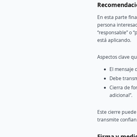
Recomendació
En esta parte fin
persona interesad
“responsable” o “
está aplicando.
Aspectos clave qu
El mensaje d
Debe transm
Cierra de fo
adicional”.
Este cierre pued
transmite confian
Firma y medi