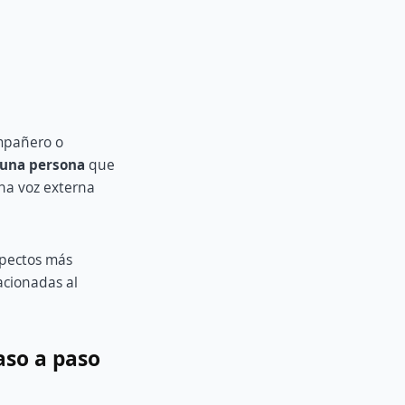
mpañero o
 una persona
que
na voz externa
spectos más
acionadas al
aso a paso