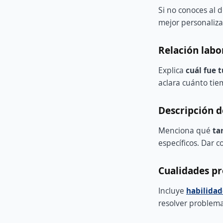
Si no conoces al d
mejor personaliza
Relación labo
Explica
cuál fue 
aclara cuánto tie
Descripción d
Menciona qué
t
a
específicos. Dar c
Cualidades pr
Incluye
habilidad
resolver problemas