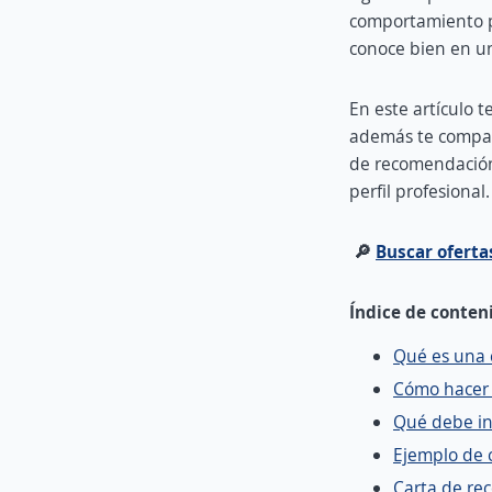
comportamiento pr
conoce bien en un
En este artículo 
además te compart
de recomendación
perfil profesional.
🔎
Buscar oferta
Índice de conten
Qué es una 
Cómo hacer 
Qué debe in
Ejemplo de 
Carta de re