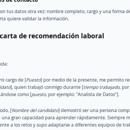
con tus datos otra vez: nombre completo, cargo y una forma de
rta quiere validar la información.
 carta de recomendación laboral
nda:
mi cargo de [
Puesto
] por medio de la presente, me permito 
idato
], quien trabajó conmigo durante [
t
iempo trabajado
, por
ñándose como [
puesto
, por ejemplo: "Analista de Datos"].
odo, [
Nombre del candidato
] demostró ser una persona comp
n una gran capacidad para aprender rápidamente. Siempre 
rente a los retos y supo adaptarse a diferentes equipos de trab