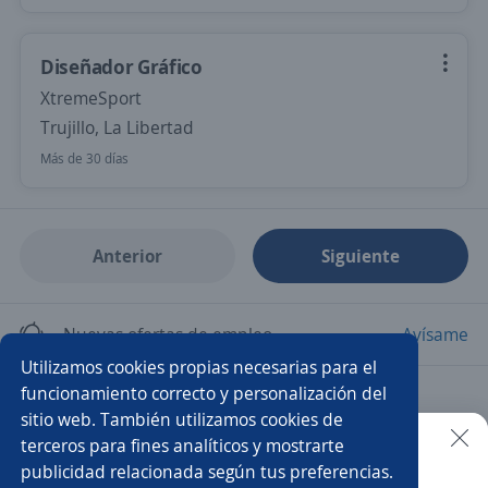
Diseñador Gráfico
XtremeSport
Trujillo, La Libertad
Más de 30 días
Anterior
Siguiente
Nuevas ofertas de empleo
Avísame
Utilizamos cookies propias necesarias para el
funcionamiento correcto y personalización del
Empleos similares
sitio web. También utilizamos cookies de
Practicante de diseño
Diseñador/a
terceros para fines analíticos y mostrarte
publicidad relacionada según tus preferencias.
Buscar es más fácil en la app