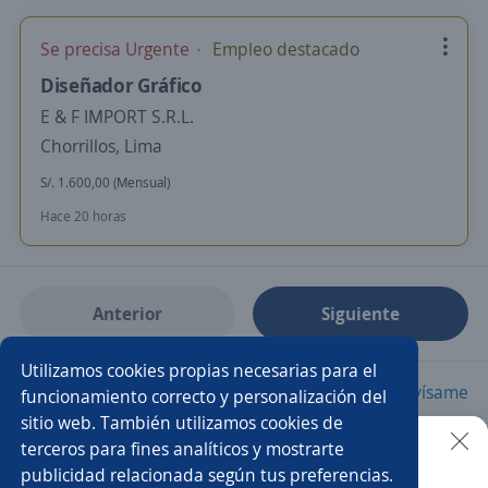
Se precisa Urgente
Empleo destacado
Diseñador Gráfico
E & F IMPORT S.R.L.
Chorrillos, Lima
S/. 1.600,00 (Mensual)
Hace 20 horas
Anterior
Siguiente
Utilizamos cookies propias necesarias para el
Nuevas ofertas de empleo
Avísame
funcionamiento correcto y personalización del
sitio web. También utilizamos cookies de
terceros para fines analíticos y mostrarte
Empleos similares
publicidad relacionada según tus preferencias.
Buscar es más fácil en la app