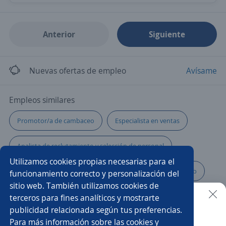
Anterior
Siguiente
Nuevas ofertas de empleo
Avísame
Empleos similares
Promotor/a de cambaceo
Especialista en ventas
Analista de reclutamiento y selección de personal
Utilizamos cookies propias necesarias para el
Teleoperador/a
Call center
Programador/a web
funcionamiento correcto y personalización del
sitio web. También utilizamos cookies de
Asesor seguridad
Asesor/a
Asesores de cobranza
terceros para fines analíticos y mostrarte
publicidad relacionada según tus preferencias.
Buscar es más fácil en la app
Para más información sobre las cookies y
Asesor/a de cobranzas
Asesor/a empresarial