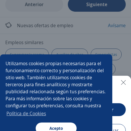
Anterior
Siguiente
Nuevas ofertas de empleo
Avísame
Empleos similares
Supervisor/a ssoma
Auxiliar de obra
Especialistas
Utilizamos cookies propias necesarias para el
Estibador/a
Supervisor/a de obra
Operador/a
funcionamiento correcto y personalización del
sitio web. También utilizamos cookies de
Ingeniero manufactura
Construcción
terceros para fines analíticos y mostrarte
publicidad relacionada según tus preferencias.
Buscar es más fácil en la app
Para más información sobre las cookies y
Líder de proyecto
Residente de obra
configurar tus preferencias, consulta nuestra
CT App
Abrir
Prevencionista de riesgos
Pasante de ingeniero civil
Política de Cookies
Soldador/a
Chófer
Asistente/a de proyectos
Acepto
Navegador
Continuar