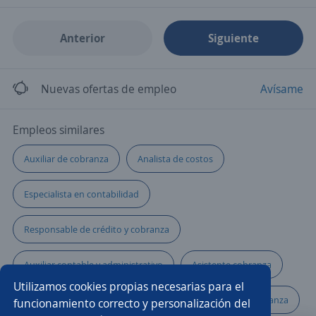
Anterior
Siguiente
Nuevas ofertas de empleo
Avísame
Empleos similares
Auxiliar de cobranza
Analista de costos
Especialista en contabilidad
Responsable de crédito y cobranza
Auxiliar contable y administrativo
Asistente cobranza
Utilizamos cookies propias necesarias para el
Técnico contabilidad
Auxiliares de facturación y cobranza
funcionamiento correcto y personalización del