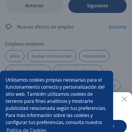
Anterior
Siguiente
Nuevas ofertas de empleo
Avísame
Empleos similares
Jefe/a
Auxiliar control escolar
Instructor/a
Docente de primaria
Docente de enfermería
Utilizamos cookies propias necesarias para el
Docente de comunicación
Docente de educación física
funcionamiento correcto y personalización del
sitio web. También utilizamos cookies de
Profesor/a
Docente
Asistente educativo
terceros para fines analíticos y mostrarte
publicidad relacionada según tus preferencias.
Buscar es más fácil en la app
Para más información sobre las cookies y
Docentes de nivel secundario
Docente de derecho
configurar tus preferencias, consulta nuestra
CT App
Abrir
Docente de matemáticas
Docentes nivel primaria
Política de Cookies