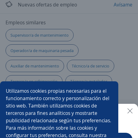
Nuevas ofertas de empleo
Avísame
Empleos similares
Supervisor/a de mantenimiento
Operador/a de maquinaria pesada
Auxiliar de mantenimiento
Técnico/a de servicio
Tecnico/a en refrigeración
Técnico/a instalador
Utilizamos cookies propias necesarias para el
Ayudante
Multifuncionales
funcionamiento correcto y personalización del
sitio web. También utilizamos cookies de
Electricista de mantenimiento
Técnico automotriz
terceros para fines analíticos y mostrarte
publicidad relacionada según tus preferencias.
Buscar es más fácil en la app
Para más información sobre las cookies y
Asistente/a de mantenimiento
Agrónomo/a
configurar tus preferencias, consulta nuestra