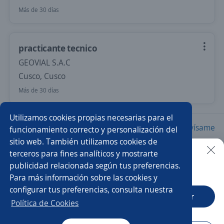
Más de 30 días
practicante tecnico
GEOVIAL S.A.C
Cusco, Cusco
Más de 30 días
Utilizamos cookies propias necesarias para el
Nuevas ofertas de empleo
Avísame
funcionamiento correcto y personalización del
sitio web. También utilizamos cookies de
terceros para fines analíticos y mostrarte
Empleos similares
publicidad relacionada según tus preferencias.
Buscar es más fácil en la app
Para más información sobre las cookies y
Auxiliar mercadotecnia
Practicante de operaciones
configurar tus preferencias, consulta nuestra
CT App
Abrir
Practicante
Pasante administrativo
Política de Cookies