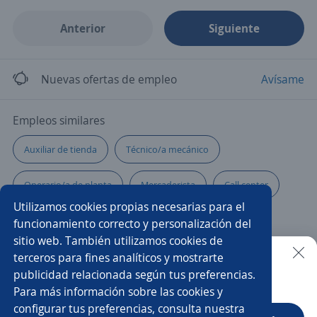
Anterior
Siguiente
Nuevas ofertas de empleo
Avísame
Empleos similares
Auxiliar de tienda
Técnico/a mecánico
Operario/a de planta
Mercaderista
Call center
Utilizamos cookies propias necesarias para el
Ejecutivo/a telefónico
Asesor/a de ventas
funcionamiento correcto y personalización del
sitio web. También utilizamos cookies de
Impulsador/a
Cajero banco
Diseñador/a grafico
terceros para fines analíticos y mostrarte
publicidad relacionada según tus preferencias.
Buscar es más fácil en la app
Para más información sobre las cookies y
Practicante de reclutamiento y selección
configurar tus preferencias, consulta nuestra