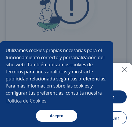
Revisa
la ortografía
Utilizamos cookies propias necesarias para el
Usa sinónimos o cargos
más generales
funcionamiento correcto y personalización del
sitio web. También utilizamos cookies de
Ajusta
los filtros seleccionados
terceros para fines analíticos y mostrarte
O crea una alerta
y te avisamos cuando haya una
publicidad relacionada según tus preferencias.
Buscar es más fácil en la app
vacante con tus criterios
Para más información sobre las cookies y
configurar tus preferencias, consulta nuestra
CT App
Abrir
Política de Cookies
Nuevas ofertas de empleo
Avísame
Acepto
Navegador
Continuar
Buscar
Postulaciones
Avisos
Favoritos
Menú