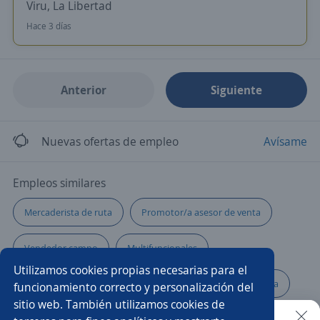
Viru, La Libertad
Hace 3 días
Anterior
Siguiente
Nuevas ofertas de empleo
Avísame
Empleos similares
Mercaderista de ruta
Promotor/a asesor de venta
Vendedor campo
Multifuncionales
Utilizamos cookies propias necesarias para el
Promotor de ventas comisionista
Asesor comisionista
funcionamiento correcto y personalización del
sitio web. También utilizamos cookies de
Mercaderista
Supervisor/a de ventas
Practicante