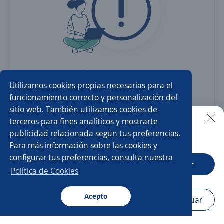
Revisa
la ortografía
Utilizamos cookies propias necesarias para el
Usa sinónimos o cargos
más generales
funcionamiento correcto y personalización del
sitio web. También utilizamos cookies de
Ajusta
los filtros seleccionados
terceros para fines analíticos y mostrarte
O crea una alerta
y te avisamos cuando haya una
publicidad relacionada según tus preferencias.
Buscar es más fácil en la app
vacante con tus criterios
Para más información sobre las cookies y
configurar tus preferencias, consulta nuestra
CT App
Abrir
Política de Cookies
Nuevas ofertas de empleo
Avísame
Acepto
Navegador
Continuar
Buscar
Postulaciones
Avisos
Favoritos
Menú