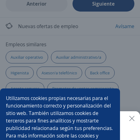
Anterior
Siguiente
Nuevas ofertas de empleo
Avísame
Empleos similares
Auxiliar operativo
Auxiliar administrativo/a
Higienista
Asesor/a telefónico
Back office
Agente seguros
Promotor de ventas comisionista
Utilizamos cookies propias necesarias para el
Call center
Operarios de producción
funcionamiento correcto y personalización del
sitio web. También utilizamos cookies de
Asistente de recursos humanos
terceros para fines analíticos y mostrarte
publicidad relacionada según tus preferencias.
Buscar es más fácil en la app
Para más información sobre las cookies y
Promotor/a de cambaceo
Asistente/a de almacén