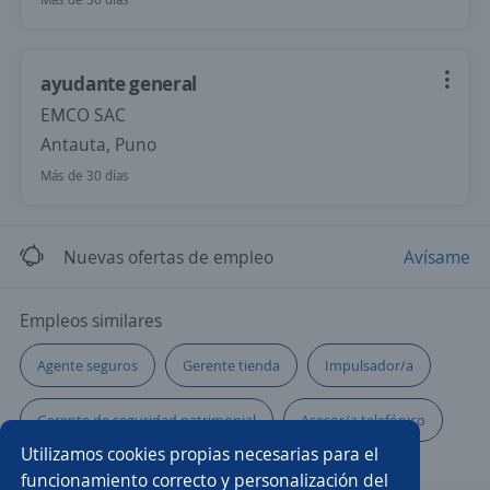
ayudante general
EMCO SAC
Antauta, Puno
Más de 30 días
Nuevas ofertas de empleo
Avísame
Empleos similares
Agente seguros
Gerente tienda
Impulsador/a
Gerente de seguridad patrimonial
Asesor/a telefónico
Utilizamos cookies propias necesarias para el
Asesor/a de negocios
Asistente/a contable
funcionamiento correcto y personalización del