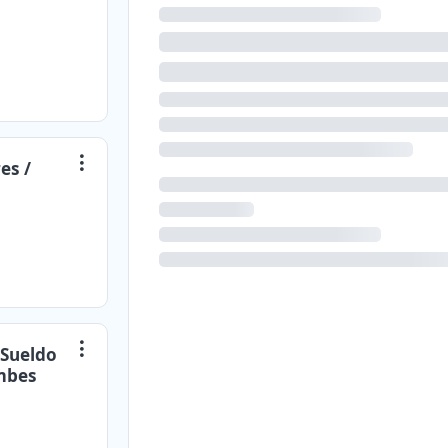
es /
 Sueldo
umbes