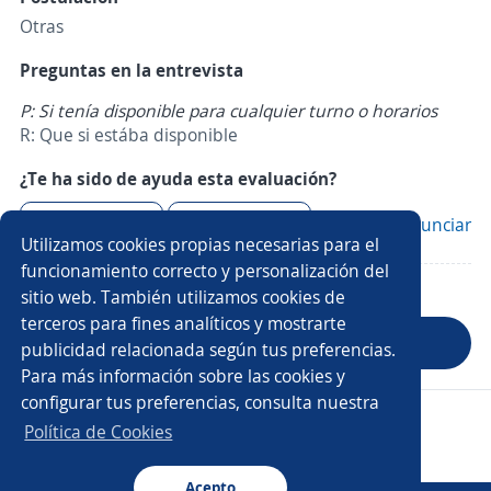
Otras
Preguntas en la entrevista
P: Si tenía disponible para cualquier turno o horarios
R: Que si estába disponible
¿Te ha sido de ayuda esta evaluación?
Sí
3
No
0
Denunciar
Utilizamos cookies propias necesarias para el
funcionamiento correcto y personalización del
sitio web. También utilizamos cookies de
terceros para fines analíticos y mostrarte
Anterior
Siguiente
publicidad relacionada según tus preferencias.
Para más información sobre las cookies y
configurar tus preferencias, consulta nuestra
Copyright 2014 - 2026 DGNET LTD.
Política de Cookies
Aviso legal
/
privacidad
Acepto