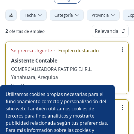
Fecha
Categoría
Provincia
Exp
2
Relevancia
ofertas de empleo
Se precisa Urgente
Empleo destacado
Asistente Contable
COMERCIALIZADORA FAST PIG E.I.R.L.
Yanahuara, Arequipa
Hace 10 horas
Utilizamos cookies propias necesarias para el
funcionamiento correcto y personalización del
Se precisa Urgente
Empleo destacado
sitio web. También utilizamos cookies de
terceros para fines analíticos y mostrarte
Vendedora Tienda
publicidad relacionada según tus preferencias.
COMERCIALIZADORA FAST PIG E.I.R.L.
Para más información sobre las cookies y