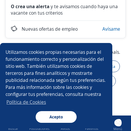
O crea una alerta
y te avisamos cuando haya una
vacante con tus criterios
Nuevas ofertas de empleo
Avísame
Utilizamos cookies propias necesarias para el
Prueba con los empleos más demandados del país.
funcionamiento correcto y personalización del
sitio web. También utilizamos cookies de
Atención al cliente
Asesor/a de ventas
Higienista
terceros para fines analíticos y mostrarte
publicidad relacionada según tus preferencias.
Producción
Auxiliar de almacén
Impulsador/a
Para más información sobre las cookies y
configurar tus preferencias, consulta nuestra
Ejecutivo/a de ventas
Asistente/a contable
Política de Cookies
Agente seguros
Asesor/a telefónico
Acepto
Buscar
Postulaciones
Avisos
Favoritos
Menú