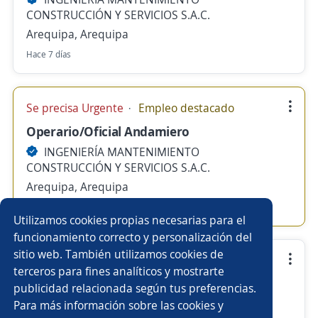
CONSTRUCCIÓN Y SERVICIOS S.A.C.
Arequipa, Arequipa
Hace 7 días
Se precisa Urgente
Empleo destacado
Operario/Oficial Andamiero
INGENIERÍA MANTENIMIENTO
CONSTRUCCIÓN Y SERVICIOS S.A.C.
Arequipa, Arequipa
Hace 7 días
Utilizamos cookies propias necesarias para el
funcionamiento correcto y personalización del
sitio web. También utilizamos cookies de
Operario electricista e instrumentista
terceros para fines analíticos y mostrarte
INGENIERÍA MANTENIMIENTO
publicidad relacionada según tus preferencias.
CONSTRUCCIÓN Y SERVICIOS S.A.C.
Para más información sobre las cookies y
Arequipa, Arequipa