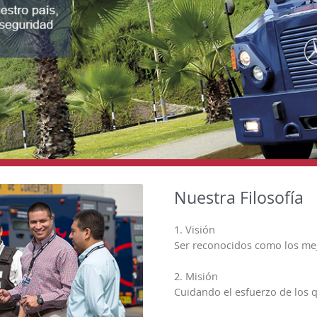
Nuestra Filosofía
1. Visión
Ser reconocidos como los mej
2. Misión
Cuidando el esfuerzo de los q