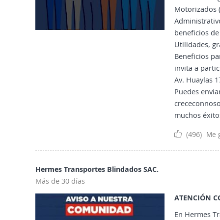
Motorizados 
Administr
ativ
beneficios de 
Utilidades, gr
Beneficios par
invita a part
Av. Huaylas 1
Puedes enviar
crececonnoso
muchos éxitos
(496)
Me 
Hermes Transportes Blindados SAC.
Más de 30 días
ATENCIÓN C
En Hermes Tr