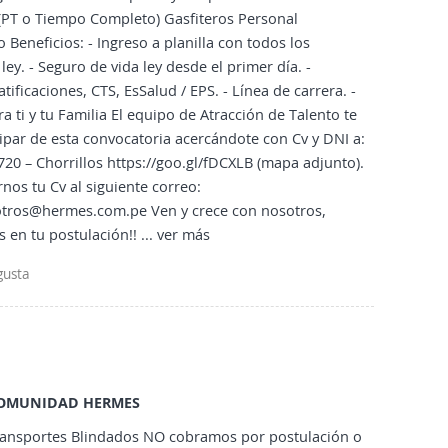
(PT o Tiempo Completo) Gasfiteros Personal
o Beneficios: - Ingreso a planilla con todos los
ley. - Seguro de vida ley desde el primer día. -
atificaciones, CTS, EsSalud / EPS. - Línea de carrera. -
a ti y tu Familia El equipo de Atracción de Talento te
icipar de esta convocatoria acercándote con Cv y DNI a:
720 – Chorrillos https://goo.gl/fDCXLB (mapa adjunto).
nos tu Cv al siguiente correo:
tros@hermes.com.pe Ven y crece con nosotros,
 en tu postulación!!
... ver más
gusta
OMUNIDAD HERMES
ansportes Blindados NO cobramos por postulación o