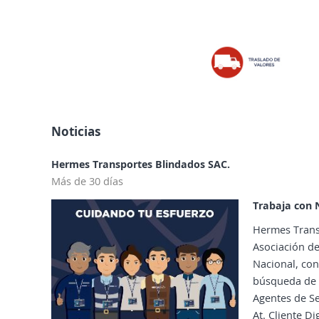
Noticias
Hermes Transportes Blindados SAC.
Más de 30 días
Trabaja con N
Hermes Trans
Asociación de
Nacional, con
búsqueda de 
Agentes de Se
At. Cliente D