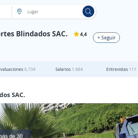
rtes Blindados SAC.
4,4
+ Seguir
Evaluaciones
6.734
Salarios
1.684
Entrevistas
111
dos SAC.