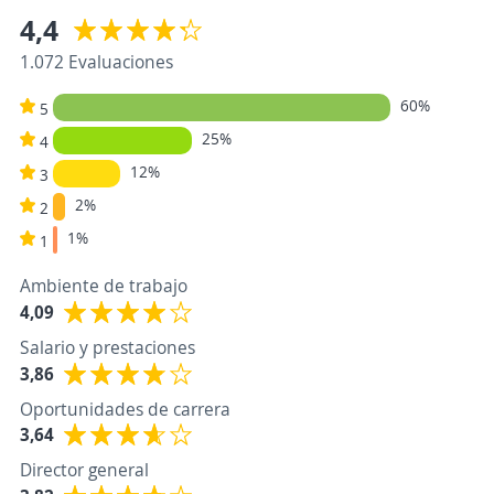
4,4
1.072 Evaluaciones
60%
5
25%
4
12%
3
2%
2
1%
1
Ambiente de trabajo
4,09
Salario y prestaciones
3,86
Oportunidades de carrera
3,64
Director general