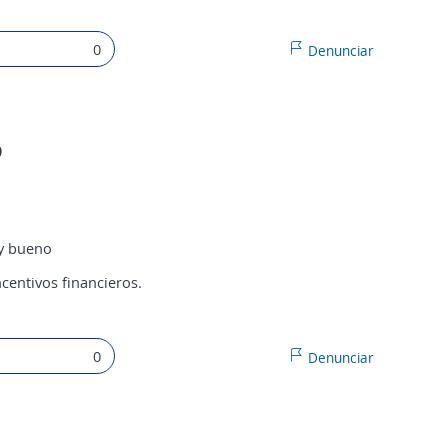
0
Denunciar
O
uy bueno
centivos financieros.
0
Denunciar