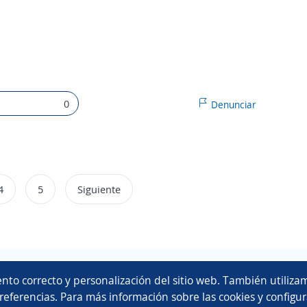
0
Denunciar
4
5
Siguiente
Copyright 2014 - 2026 DGNET LTD.
nto correcto y personalización del sitio web. También utilizam
Aviso legal
/
privacidad
referencias. Para más información sobre las cookies y configur