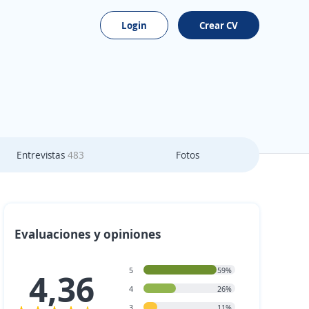
Login
Crear CV
Entrevistas
483
Fotos
Evaluaciones y opiniones
5
59%
4,36
4
26%
3
11%