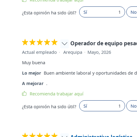
Sí
1
No
¿Esta opinión ha sido útil?
Operador de equipo pes
Actual empleado
Arequipa
Mayo, 2026
Muy buena
Lo mejor
Buen ambiente laboral y oportunidades de d
A mejorar
.
Recomienda trabajar aquí
Sí
1
No
¿Esta opinión ha sido útil?