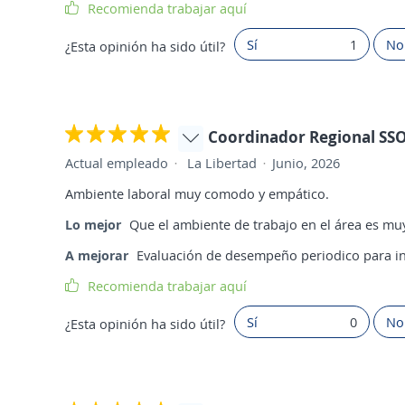
Recomienda trabajar aquí
Sí
1
No
¿Esta opinión ha sido útil?
Coordinador Regional SS
Actual empleado
La Libertad
Junio, 2026
Ambiente laboral muy comodo y empático.
Lo mejor
Que el ambiente de trabajo en el área es m
A mejorar
Evaluación de desempeño periodico para in
Recomienda trabajar aquí
Sí
0
No
¿Esta opinión ha sido útil?