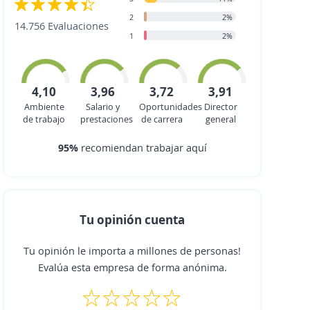
2
2%
14.756 Evaluaciones
1
2%
4,10
3,96
3,72
3,91
Ambiente
Salario y
Oportunidades
Director
de trabajo
prestaciones
de carrera
general
95%
recomiendan trabajar aquí
Tu opinión cuenta
Tu opinión le importa a millones de personas!
Evalúa esta empresa de forma anónima.