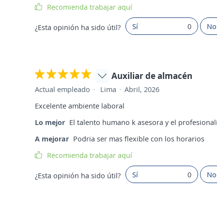
Recomienda trabajar aquí
Sí
0
No
¿Esta opinión ha sido útil?
Auxiliar de almacén
Actual empleado
Lima
Abril, 2026
Excelente ambiente laboral
Lo mejor
El talento humano k asesora y el profesiona
A mejorar
Podria ser mas flexible con los horarios
Recomienda trabajar aquí
Sí
0
No
¿Esta opinión ha sido útil?