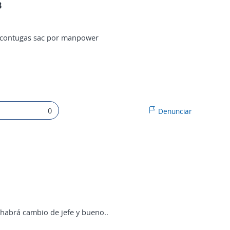
B
n contugas sac por manpower
0
Denunciar
habrá cambio de jefe y bueno..