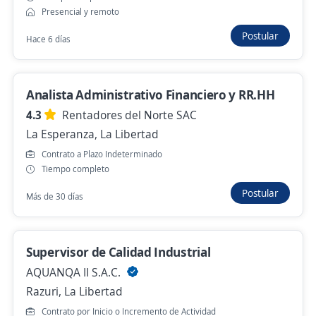
analista contable
Presencial y remoto
TERRA FUTURA SAC
Postular
Hace 6 días
Huanchaco, La Libertad
S/. 2.000,00 (Mensual)
Analista Administrativo Financiero y RR.HH
Hace 3 días
4.3
Rentadores del Norte SAC
La Esperanza, La Libertad
Contrato a Plazo Indeterminado
Anterior
Siguiente
Tiempo completo
Postular
Más de 30 días
Nuevas ofertas de empleo
Avísame
Supervisor de Calidad Industrial
Empleos similares
AQUANQA II S.A.C.
Consultor especialista
Asesor/a de belleza
Razuri, La Libertad
Contrato por Inicio o Incremento de Actividad