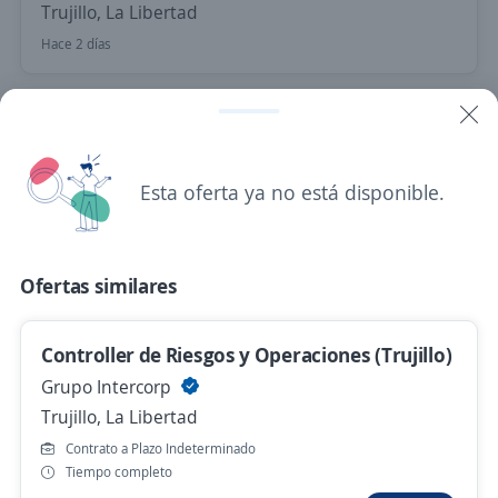
Trujillo, La Libertad
Hace 2 días
Analista de Venta Institucional
4,4
Manpower
Trujillo, La Libertad
Esta oferta ya no está disponible.
Hace 2 días
Ofertas similares
Analista de Planificación e indicadores
Importante empresa del sector
Controller de Riesgos y Operaciones (Trujillo)
Trujillo, La Libertad
Grupo Intercorp
S/. 2.500,00 (Mensual)
Trujillo, La Libertad
Hace 2 días
Contrato a Plazo Indeterminado
Tiempo completo