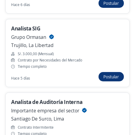
Postular
Hace 6 días
Se precisa Urgente
Analista de créditos / Trujillo
Importante empresa del sector
Analista SIG
Trujillo, La Libertad
Grupo Ormasan
S/. 2.500,00 (Mensual)
Trujillo, La Libertad
Hace 2 días
S/. 3.000,00 (Mensual)
Contrato por Necesidades del Mercado
Tiempo completo
Chocope: Asesor negocios crédito
Postular
Hace 5 días
individual // Analista de créditos//Asesor
Financiero
4,5
Compartamos Banco
Analista de Auditoría Interna
Chocope, La Libertad
Importante empresa del sector
Hace 3 días
Santiago De Surco, Lima
Contrato Intermitente
Tiempo completo