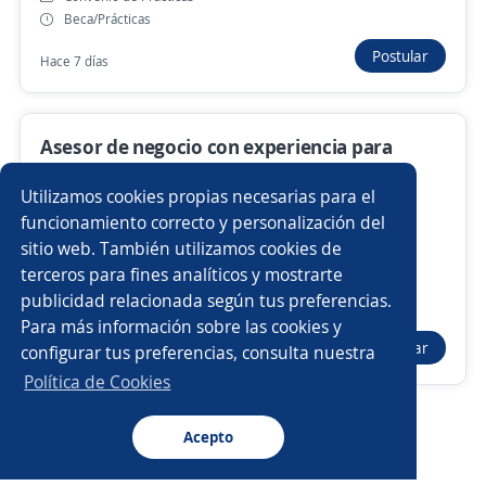
Vendedor/a
Promotor de ventas en campo
Beca/Prácticas
Asesor/a de belleza
Promotor/a de cambaceo
Postular
Hace 7 días
Asesor/a comercial freelance
Asesor de negocio con experiencia para
Analista de control de gestión
Oficial de crédito
provincias
Utilizamos cookies propias necesarias para el
Importante empresa del sector financiero
Asesor/a de ventas
Asesor/a financiero
funcionamiento correcto y personalización del
Lima, Lima
sitio web. También utilizamos cookies de
Contrato por Necesidades del Mercado
Asesor/a comercial
Promotor/a asesor de créditos
terceros para fines analíticos y mostrarte
Tiempo completo
publicidad relacionada según tus preferencias.
Buscar es más fácil en la app
Presencial y remoto
Para más información sobre las cookies y
Analista
Analista de marketing
Postular
configurar tus preferencias, consulta nuestra
Hace 4 días
CT App
Abrir
Asesor/a comercial punto de venta
Política de Cookies
Asesores/as de ventas
Acepto
Navegador
Continuar
Buscar
Postulaciones
Avisos
Favoritos
Menú