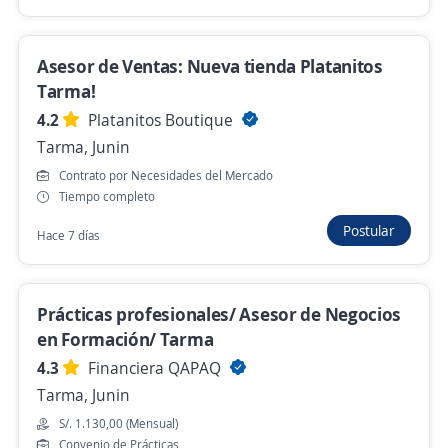
Hace 4 días
Asesor de Ventas: Nueva tienda Platanitos
Asesor(a) de Negocios Con/Sin Experiencia
Tarma!
Agencia La Oroya
4.2
Platanitos Boutique
4,5
Caja Huancayo
Tarma, Junin
La Oroya, Junin
Contrato por Necesidades del Mercado
Hace 4 días
Tiempo completo
Postular
Hace 7 días
Anterior
Siguiente
Prácticas profesionales/ Asesor de Negocios
en Formación/ Tarma
Nuevas ofertas de empleo
Avísame
4.3
Financiera QAPAQ
Tarma, Junin
Empleos similares
S/. 1.130,00 (Mensual)
Convenio de Prácticas