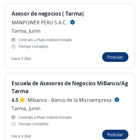
Hace 3 días
Asesor de negocios ( Tarma)
MANPOWER PERU S.A.C.
Se precisa Urgente
Tarma, Junin
Escuela de Asesores de Negocios
Contrato a Plazo Indeterminado
MiBanco/Ag Tarma
Tiempo completo
4,5
Mibanco - Banco de la Microempresa
Postular
Hace 5 días
Tarma, Junin
Hace 4 días
Escuela de Asesores de Negocios MiBanco/Ag
Tarma
Se precisa Urgente
Empleo destacado
4.5
Mibanco - Banco de la Microempresa
Asesor(a) de Negocios Créditos / Jauja
Tarma, Junin
4,3
Caja Rural de Ahorro y Credito Los
Contrato a Plazo Indeterminado
Andes S.A.
Tiempo completo
Jauja, Junin
Postular
Hace 4 días