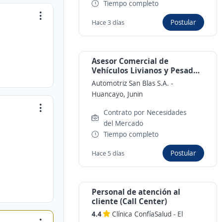
Tiempo completo
Postular
Hace 3 días
Asesor Comercial de
Vehículos Livianos y Pesados.
Huancayo
Automotriz San Blas S.A.
-
Huancayo, Junin
Contrato por Necesidades
del Mercado
Tiempo completo
Postular
Hace 5 días
Personal de atención al
cliente (Call Center)
4.4
Clínica ConfíaSalud
-
El