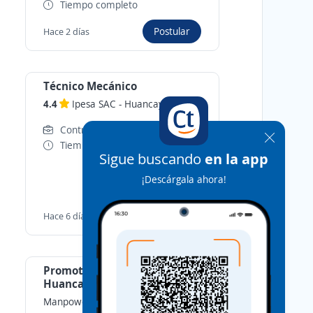
Tiempo completo
Postular
Hace 2 días
Técnico Mecánico
4.4
Ipesa SAC
-
Huancayo, Junin
Contrato Intermitente
Tiempo completo
Sigue buscando
en la app
¡Descárgala ahora!
Postular
Hace 6 días
Promotor de Servicios BCP /
Huancayo
ManpowerGroup RPO
-
Huancayo,