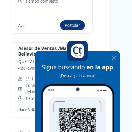
Tiempo completo
Postular
Ayer
Asesor de Ventas /Mall Plaza
Bellavista / Tecnologia
QUE TAL COMPRA DEL PERU S.A.C.
Sigue buscando
en la app
-
Bellavista, Callao
¡Descárgala ahora!
S/. 1.300,00 (Mensual)
Contrato por Necesidades
del Mercado
Tiempo completo
Postular
Hace 3 días