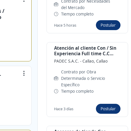
Contrato por Necesidades
del Mercado
 /
Tiempo completo
o
Postular
Hace 5 horas
Atención al cliente Con / Sin
Experiencia Full time C.C
Minka
PADEC S.A.C.
-
Callao, Callao
Contrato por Obra
–
Determinada o Servicio
Específico
Tiempo completo
Postular
Hace 3 días