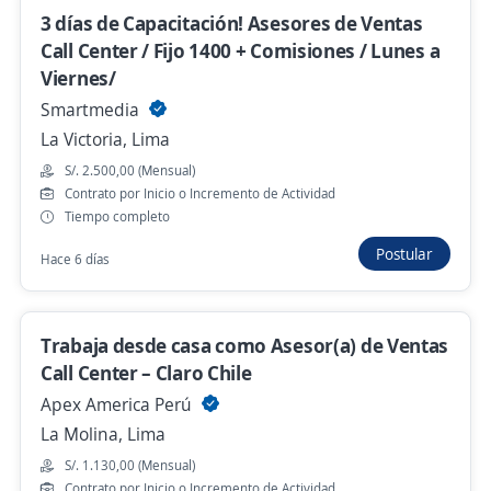
S/. 1.400,00 (Mensual)
3 días de Capacitación! Asesores de Ventas
Hace 1 hora
Call Center / Fijo 1400 + Comisiones / Lunes a
Viernes/
Smartmedia
Se precisa Urgente
Empleo destacado
La Victoria, Lima
Asesor(a) de Ventas Part Time (Noche) /
S/. 2.500,00 (Mensual)
Sifrah Estación del Tren Gamarra
Contrato por Inicio o Incremento de Actividad
Tiempo completo
SIFRAH
La Victoria, Lima
Postular
Hace 6 días
Hace 1 hora
Trabaja desde casa como Asesor(a) de Ventas
Call Center – Claro Chile
Anterior
Siguiente
Apex America Perú
La Molina, Lima
Nuevas ofertas de empleo
Avísame
S/. 1.130,00 (Mensual)
Contrato por Inicio o Incremento de Actividad