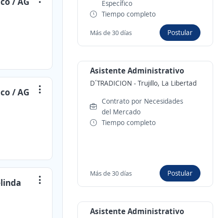
nco / AG
Específico
Tiempo completo
Postular
Más de 30 días
Asistente Administrativo
D´TRADICION
-
Trujillo, La Libertad
nco / AG
Contrato por Necesidades
del Mercado
Tiempo completo
Postular
Más de 30 días
linda
Asistente Administrativo