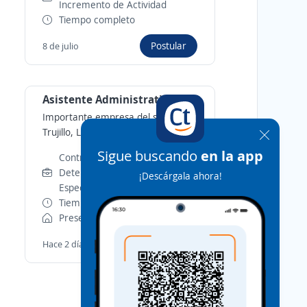
Incremento de Actividad
Tiempo completo
Postular
8 de julio
Asistente Administrativo(a)
Importante empresa del sector
-
Trujillo, La Libertad
Sigue buscando
en la app
Contrato por Obra
Determinada o Servicio
¡Descárgala ahora!
Específico
Tiempo parcial
Presencial y remoto
Postular
Hace 2 días