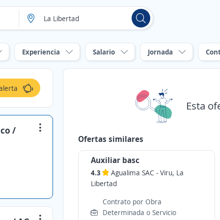
Experiencia
Salario
Jornada
Con
alerta
Esta of
co /
Ofertas similares
Auxiliar basc
4.3
Agualima SAC
-
Viru, La
Libertad
Contrato por Obra
Determinada o Servicio