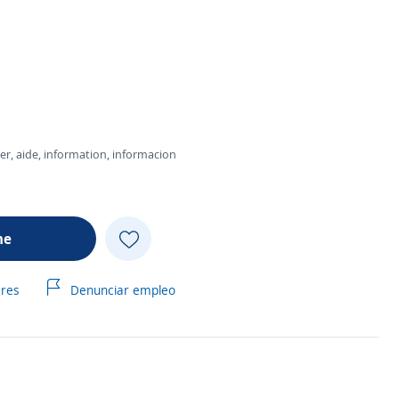
lper, aide, information, informacion
me
ares
Denunciar empleo