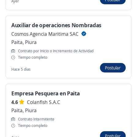
Ayer
Pesado, Empaque, Paletizado, Etiquetado,
Etc.)
4,3
El Pedregal
Auxiliar de operaciones Nombradas
Castilla, Piura
Cosmos Agencia Maritima SAC
Hace 2 horas
Paita, Piura
Contrato por Inicio o Incremento de Actividad
Tiempo completo
Plaza Vea Sullana: Auxiliar de Almacén
Postular
Grupo Intercorp
Hace 5 días
Sullana, Piura
Hace 2 horas
Empresa Pesquera en Paita
4.6
Colanfish S.A.C
Mercaderista de ruta/ Mayorsa/ Piura
Paita, Piura
G.W. Yichang S.A.
Contrato Intermitente
Tiempo completo
Piura, Piura
Hace 2 horas
Postular