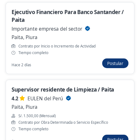
remoto / Te damos PC
Ejecutivo Financiero Para Banco Santander /
4,3
Konecta
Paita
Piura, Piura
Importante empresa del sector
S/. 1.130,00 (Mensual)
Presencial y remoto
Paita, Piura
Hace 2 horas
Contrato por Inicio o Incremento de Actividad
Tiempo completo
Postular
Hace 2 días
Supervisor Senior de Materia Prima
(VID).Piura
4,3
El Pedregal
Supervisor residente de Limpieza / Paita
Piura, Piura
4.2
EULEN del Perú
Hace 2 horas
Paita, Piura
S/. 1.500,00 (Mensual)
Contrato por Obra Determinada o Servicio Específico
Se precisa Urgente
Tiempo completo
Asistentes de Packing UVA(Selección,
Postular