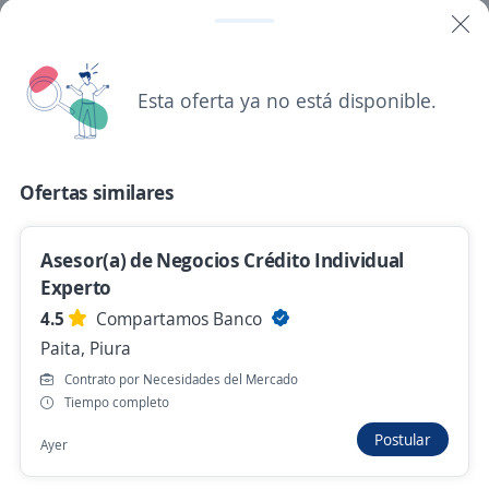
Etiquetado, Etc.)
4,3
El Pedregal
Castilla, Piura
Esta oferta ya no está disponible.
Hace 2 horas
Se precisa Urgente
Ofertas similares
Supervisor de Packing UVA (Resolución,
Selección, Pesado, Empaque, Paletizado,
Asesor(a) de Negocios Crédito Individual
Etiquetado, Etc.)
Experto
4,3
El Pedregal
4.5
Compartamos Banco
Castilla, Piura
Paita, Piura
Hace 2 horas
Contrato por Necesidades del Mercado
Tiempo completo
Postular
Ayer
Exclusivo Piura / Entrega de Pc/Trabaja
desde casa / Asesor comercial / Piura/