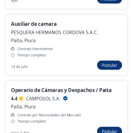
Ayer
Operador de Cisterna (Brevete A3C)
Auxiliar de camara
4,3
El Pedregal
PESQUERA HERMANOS CORDOVA S.A.C.
Piura, Piura
Paita, Piura
Hace 3 horas
Contrato Intermitente
Tiempo completo
Postular
14 de julio
Anterior
Siguiente
Operario de Cámaras y Despachos / Paita
Nuevas ofertas de empleo
Avísame
4.4
CAMPOSOL S.A.
Paita, Piura
Empleos similares
Contrato por Necesidades del Mercado
Tiempo completo
Operador/a
Asesor/a call center ventas
Postular
Hace 7 días