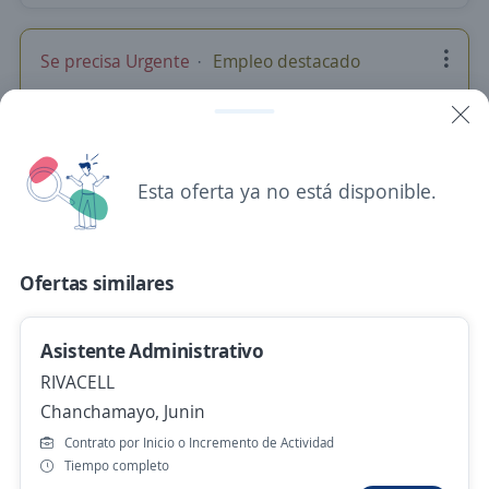
Se precisa Urgente
Empleo destacado
Operario de Almacén – Huancayo
Importante empresa del sector
Huancayo, Junin
Esta oferta ya no está disponible.
Hace 3 días
Ofertas similares
Anterior
Siguiente
Asistente Administrativo
Nuevas ofertas de empleo
Avísame
RIVACELL
Chanchamayo, Junin
Empleos similares
Contrato por Inicio o Incremento de Actividad
Tiempo completo
Auxiliares de almacén y chófer
Higienista