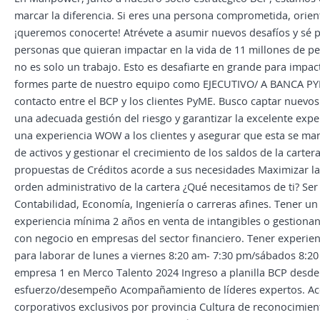
marcar la diferencia. Si eres una persona comprometida, orien
¡queremos conocerte! Atrévete a asumir nuevos desafíos y sé
personas que quieran impactar en la vida de 11 millones de p
no es solo un trabajo. Esto es desafiarte en grande para impa
formes parte de nuestro equipo como EJECUTIVO/ A BANCA PYME
contacto entre el BCP y los clientes PyME. Busco captar nuevo
una adecuada gestión del riesgo y garantizar la excelente expe
una experiencia WOW a los clientes y asegurar que esta se man
de activos y gestionar el crecimiento de los saldos de la cartera
propuestas de Créditos acorde a sus necesidades Maximizar la r
orden administrativo de la cartera ¿Qué necesitamos de ti? Ser
Contabilidad, Economía, Ingeniería o carreras afines. Tener un 
experiencia mínima 2 años en venta de intangibles o gestionan
con negocio en empresas del sector financiero. Tener experie
para laborar de lunes a viernes 8:20 am- 7:30 pm/sábados 8:20
empresa 1 en Merco Talento 2024 Ingreso a planilla BCP desde 
esfuerzo/desempeño Acompañamiento de líderes expertos. Acce
corporativos exclusivos por provincia Cultura de reconocimien