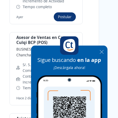
Incremento de Actividad
Tiempo completo
Postular
Ayer
Asesor de Ventas en Campo
Culqi BCP (POS)
BUSINESS FORCE CAMP E.I.R.L.
-
Chanchamayo, Junin
Sigue buscando
en la app
S/. 5.000,00 (Mensual) +
¡Descárgala ahora!
Comisiones
Contrato por Inicio o
Incremento de Actividad
Tiempo completo
Postular
Hace 2 días