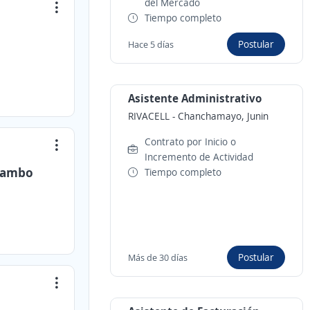
del Mercado
Tiempo completo
Postular
Hace 5 días
Asistente Administrativo
RIVACELL
-
Chanchamayo, Junin
Contrato por Inicio o
Incremento de Actividad
 Tambo
Tiempo completo
Postular
Más de 30 días