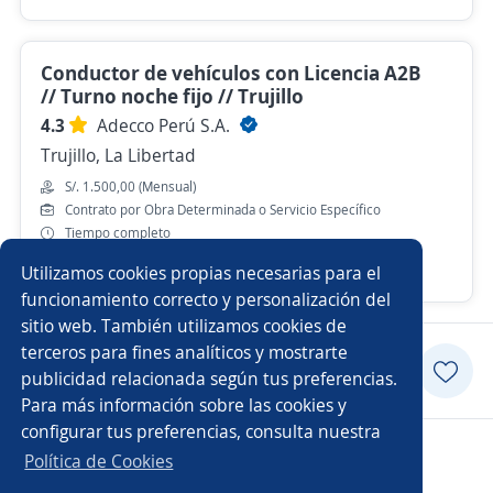
Conductor de vehículos con Licencia A2B
// Turno noche fijo // Trujillo
4.3
Adecco Perú S.A.
Trujillo, La Libertad
S/. 1.500,00 (Mensual)
Contrato por Obra Determinada o Servicio Específico
Tiempo completo
Utilizamos cookies propias necesarias para el
Hace 2 días
funcionamiento correcto y personalización del
sitio web. También utilizamos cookies de
terceros para fines analíticos y mostrarte
Postularme
publicidad relacionada según tus preferencias.
Para más información sobre las cookies y
configurar tus preferencias, consulta nuestra
Copyright 2014 - 2026 DGNET LTD.
Política de Cookies
Aviso legal
/
privacidad