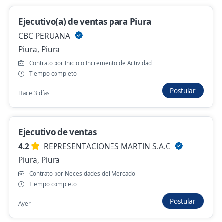
Hace 5 horas
Ejecutivo(a) de ventas para Piura
CBC PERUANA
Bembos Real Plaza Piura / Atención al
Piura, Piura
Cliente / Medio Tiempo
Contrato por Inicio o Incremento de Actividad
4,2
NG Restaurants
Tiempo completo
Piura, Piura
Postular
Hace 3 días
Hace 5 horas
Ejecutivo de ventas
Anterior
Siguiente
4.2
REPRESENTACIONES MARTIN S.A.C
Piura, Piura
Contrato por Necesidades del Mercado
Nuevas ofertas de empleo
Avísame
Tiempo completo
Postular
Ayer
Empleos similares