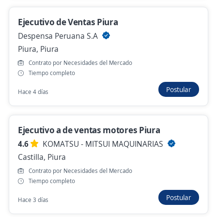
Hace 4 horas
Ejecutivo de Ventas Piura
Despensa Peruana S.A
¡Trabaja desde casa! Representante de
Piura, Piura
Ventas / Pc incluida / Turno Mañana / Piura
Contrato por Necesidades del Mercado
4,3
Konecta
Tiempo completo
Piura, Piura
Postular
Hace 4 días
S/. 1.130,00 (Mensual)
Hace 4 horas
Ejecutivo a de ventas motores Piura
4.6
KOMATSU - MITSUI MAQUINARIAS
Se precisa Urgente
Empleo destacado
Castilla, Piura
Supervisor Zonal de Tiendas Retail / Piura y
Contrato por Necesidades del Mercado
Tumbes
Tiempo completo
4,3
Grupo Pionier
Postular
Hace 3 días
Piura, Piura