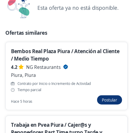
Esta oferta ya no está disponible.
Se precisa Urgente
Turno 10am a 2pm ¡Te estamos buscando!
Ofertas similares
Anfitrión de estacionamiento en Real Plaza
Piura
APPARKA
Bembos Real Plaza Piura / Atención al Cliente
Piura, Piura
/ Medio Tiempo
Hace 2 horas
4.2
NG Restaurants
Piura, Piura
Contrato por Inicio o Incremento de Actividad
Se precisa Urgente
Empleo destacado
Tiempo parcial
Trabaja ya! Asesores de Atención al Cliente
Postular
Hace 5 horas
en call center / Turno Mañana/ Sueldo fijo +
bonos
Abai Business Solutions
Trabaja en Pvea Piura / Cajer@s y
Piura, Piura
Reponedores Part Time turno Tarde y