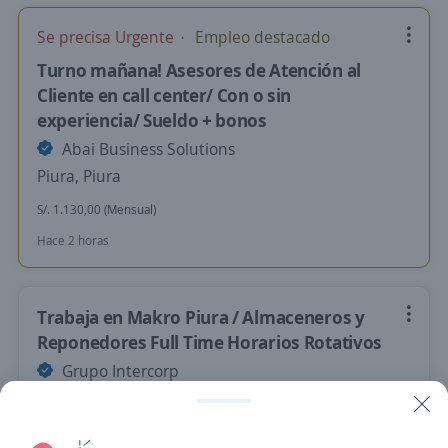
Se precisa Urgente
Empleo destacado
Turno mañana! Asesores de Atención al
Cliente en call center/ Con o sin
experiencia/ Sueldo + bonos
Abai Business Solutions
Piura, Piura
S/. 1.130,00 (Mensual)
Hace 2 horas
Trabaja en Makro Piura / Almaceneros y
Reponedores Full Time Horarios Rotativos
Grupo Intercorp
Piura, Piura
Hace 2 horas