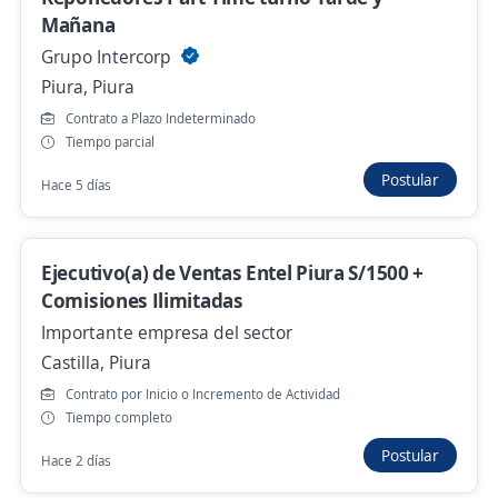
Mañana
S/. 1.130,00 (Mensual)
Grupo Intercorp
Hace 3 horas
Piura, Piura
Contrato a Plazo Indeterminado
Administrador de tienda
Tiempo parcial
FALABELLA CORPORATIVO PERÚ
Postular
Hace 5 días
Catacaos, Piura
Hace 4 horas
Ejecutivo(a) de Ventas Entel Piura S/1500 +
Comisiones Ilimitadas
Se precisa Urgente
Importante empresa del sector
Trabajo en Campo Cerca a Casa/Sueldo fijo
Castilla, Piura
+ pasajes + comisiones
Contrato por Inicio o Incremento de Actividad
3,2
Impulsate
Tiempo completo
Sullana, Piura
Postular
Hace 2 días
S/. 1.130,00 (Mensual)