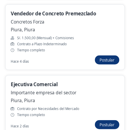
Ejecutivo Comercial para Banco / Piura
Vendedor de Concreto Premezclado
Importante empresa del sector
Concretos Forza
Piura, Piura
Piura, Piura
Hace 6 días
S/. 1.500,00 (Mensual) + Comisiones
Contrato a Plazo Indeterminado
Tiempo completo
Asesor(a) / Ejecutivo(a) de créditos
vehiculares / Sector Comercial
Postular
Hace 4 días
4,4
Manpower
Piura, Piura
Ejecutiva Comercial
Hace 7 días
Importante empresa del sector
Piura, Piura
Ejecutivo Comercial B2B
Contrato por Necesidades del Mercado
INGEYTEC E.I.R.L.
Tiempo completo
Piura, Piura
Postular
Hace 2 días