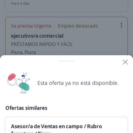
Hace 4 días
Se precisa Urgente
Empleo destacado
ejecutivo/a comercial
PRÉSTAMOS RÁPIDO Y FÁCIL
Piura, Piura
S/. 1.130,00 (Mensual) + Comisiones
Hace 4 días
Esta oferta ya no está disponible.
Ejecutivo Comercial
PANMED CORP SOCIEDAD ANONIMA CERRADA
Ofertas similares
Piura, Piura
Hace 5 días
Asesor/a de Ventas en campo / Rubro