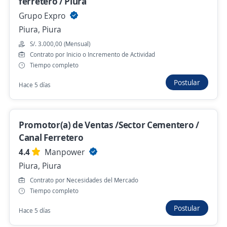
ferretero / Piura
Se precisa Urgente
Grupo Expro
Piura, Piura
Ejecutivo Comercial Agrónomo / Agrícola
con Drones DJI / Piura
S/. 3.000,00 (Mensual)
Contrato por Inicio o Incremento de Actividad
QUE TAL COMPRA DEL PERU S.A.C.
Tiempo completo
Piura, Piura
Postular
Hace 5 días
S/. 1.400,00 (Mensual)
Hace 5 días
Promotor(a) de Ventas /Sector Cementero /
Canal Ferretero
Vendedor de Pasivos/Ejecutivo de Cuenta
4.4
Manpower
Pasivas/Plataforma/Campo
Piura, Piura
4,4
Manpower
Contrato por Necesidades del Mercado
Castilla, Piura
Tiempo completo
Hace 6 días
Postular
Hace 5 días