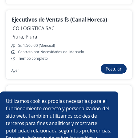
Anterior
Siguiente
Ejecutivos de Ventas fs (Canal Horeca)
ICO LOGISTICA SAC
Nuevas ofertas de empleo
Avísame
Piura, Piura
S/. 1.500,00 (Mensual)
Empleos similares
Contrato por Necesidades del Mercado
Tiempo completo
Comercial telecomunicaciones
Ejecutivo/a
Postular
Ayer
Asesor/a call center ventas
Asistente comercial
Asesor/a inmobiliario
Administrador/a
Representante de ventas farmaceúticas
Utilizamos cookies propias necesarias para el
4.1
Representaciones Castillo S.A.
Sub jefe de almacén
Analista comercial
funcionamiento correcto y personalización del
Piura, Piura
sitio web. También utilizamos cookies de
S/. 2.500,00 (Mensual)
Gerente de cuentas clave
Supervisor/a de terreno
terceros para fines analíticos y mostrarte
Contrato por Inicio o Incremento de Actividad
publicidad relacionada según tus preferencias.
Buscar es más fácil en la app
Tiempo completo
Para más información sobre las cookies y
Ejecutivos/as financieros
Gestor/a comercial