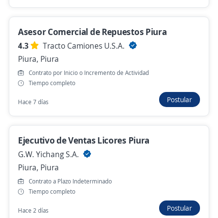
21 de julio
Asesor Comercial de Repuestos Piura
Ejecutivo de Ventas Culqi Piura
4.3
Tracto Camiones U.S.A.
ManpowerGroup RPO
Piura, Piura
Piura, Piura
Contrato por Inicio o Incremento de Actividad
Hace 14 horas
Tiempo completo
Postular
Hace 7 días
Se precisa Urgente
Ejecutivo de Ventas/Casas Techo
Ejecutivo de Ventas Licores Piura
Propio/Piura Castilla
G.W. Yichang S.A.
4,2
Los Portales
Piura, Piura
Castilla, Piura
Contrato a Plazo Indeterminado
Hace 20 horas
Tiempo completo
Postular
Hace 2 días