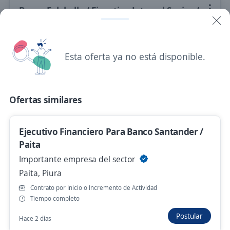
Banco Falabella / Ejecutivo Integral Senior /
Piura Irazola
FALABELLA CORPORATIVO PERÚ
Piura, Piura
Esta oferta ya no está disponible.
Hace 2 días
Ofertas similares
Ejecutivo de Ventas / Asesor comercial
Santander
Ejecutivo Financiero Para Banco Santander /
Importante empresa del sector
Paita
Pariñas, Piura
Importante empresa del sector
Hace 2 días
Paita, Piura
Contrato por Inicio o Incremento de Actividad
Tiempo completo
Ejecutivo de Ventas Culqi Piura
ManpowerGroup RPO
Postular
Hace 2 días