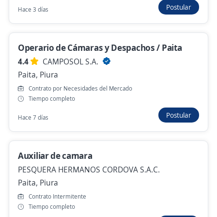
Postular
Hace 3 días
Ejecutivo de negocios POS B2B (Piura)
Automatizate Negocios
Piura, Piura
Operario de Cámaras y Despachos / Paita
S/. 1.200,00 (Mensual)
Presencial y remoto
4.4
CAMPOSOL S.A.
Paita, Piura
Hace 2 días
Contrato por Necesidades del Mercado
Tiempo completo
Postular
Anterior
Siguiente
Hace 7 días
Nuevas ofertas de empleo
Avísame
Auxiliar de camara
PESQUERA HERMANOS CORDOVA S.A.C.
Empleos similares
Paita, Piura
Contrato Intermitente
Ingeniero supervisor
Gerente tienda
Tiempo completo