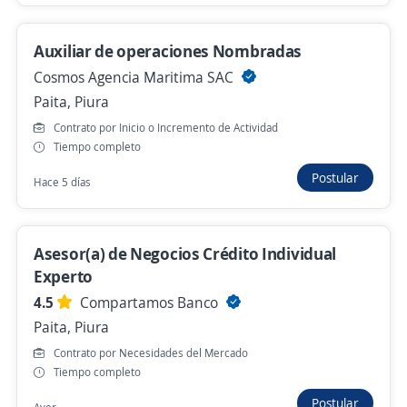
Piura, Piura
Hace 2 días
Auxiliar de operaciones Nombradas
Cosmos Agencia Maritima SAC
Ejecutivo de Ventas / Piura / Full Time y
Paita, Piura
Part Time/ Planilla Completa
Contrato por Inicio o Incremento de Actividad
Grupo Intercorp
Tiempo completo
Piura, Piura
Postular
Hace 5 días
Hace 2 días
Asesor(a) de Negocios Crédito Individual
Ejecutivo Comercial / Comisiones
Experto
ilimitadas+bonos+incentivos /Trabaja L a V
4.5
Compartamos Banco
Hibrido /Sede Piura
Paita, Piura
ManpowerGroup RPO
Contrato por Necesidades del Mercado
Piura, Piura
Tiempo completo
Presencial y remoto
Postular