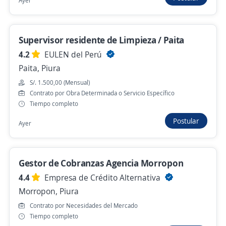
Ayer
Hace 2 días
Supervisor residente de Limpieza / Paita
Ejecutivo de ventas corporativo HVAC
4.2
EULEN del Perú
Importante empresa del sector
Paita, Piura
Piura, Piura
S/. 1.500,00 (Mensual)
Hace 2 días
Contrato por Obra Determinada o Servicio Específico
Tiempo completo
Postular
Ayer
Se precisa Urgente
Empleo destacado
ejecutivo/a comercial
PRÉSTAMOS RÁPIDO Y FÁCIL
Gestor de Cobranzas Agencia Morropon
Piura, Piura
4.4
Empresa de Crédito Alternativa
S/. 1.130,00 (Mensual) + Comisiones
Morropon, Piura
Hace 2 días
Contrato por Necesidades del Mercado
Tiempo completo