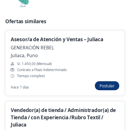
Remoto
Hace 2 días
Ofertas similares
Se precisa Urgente
Empleo destacado
Asesor/a de Atención y Ventas – Juliaca
¡J U L I A C A! Asesor de Préstamos por
GENERACIÓN REBEL
Convenio BBVA
Juliaca, Puno
Importante empresa del sector
S/. 1.450,00 (Mensual)
Juliaca, Puno
Contrato a Plazo Indeterminado
Tiempo completo
Hace 2 días
Postular
Hace 7 días
Se precisa Urgente
Asesor de seguro Convenios / Puno
Vendedor(a) de tienda / Administrador(a) de
4,5
Tienda / con Experiencia /Rubro Textil /
Rimac Seguros y Reaseguros
Juliaca
Puno, Puno