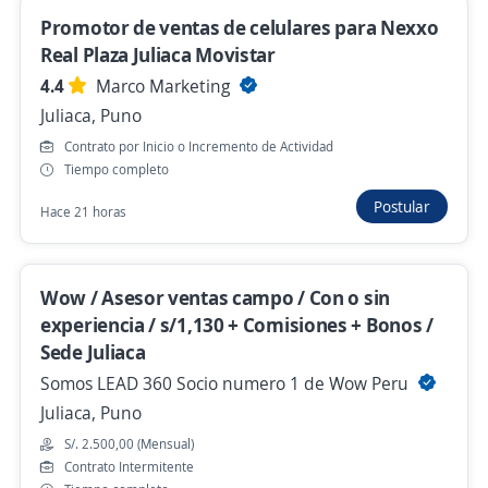
Vendedor Multicanal/Empresa Líder de
Promotor de ventas de celulares para Nexxo
Bebidas
Real Plaza Juliaca Movistar
4,3
Adecco Perú S.A.
4.4
Marco Marketing
Puno, Puno
Juliaca, Puno
Hace 4 días
Contrato por Inicio o Incremento de Actividad
Tiempo completo
Postular
Supervisor de fija para vendedores de
Hace 21 horas
campo / Juliaca
COMSURPE
Wow / Asesor ventas campo / Con o sin
Juliaca, Puno
experiencia / s/1,130 + Comisiones + Bonos /
Hace 4 días
Sede Juliaca
Somos LEAD 360 Socio numero 1 de Wow Peru
Juliaca, Puno
Ejecutivo comercial POS B2B (Puno)
S/. 2.500,00 (Mensual)
Automatizate Negocios
Contrato Intermitente
Puno, Puno