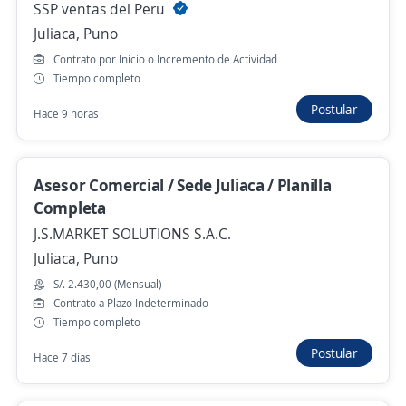
SSP ventas del Peru
Hace 4 días
Juliaca, Puno
Contrato por Inicio o Incremento de Actividad
Preventista / Vendedor de Campo/ Bodegas
Tiempo completo
y Mercados / Arequipa
Postular
Hace 9 horas
4,3
Adecco Perú S.A.
Puno, Puno
Hace 4 días
Asesor Comercial / Sede Juliaca / Planilla
Completa
J.S.MARKET SOLUTIONS S.A.C.
Mercaderista de Ruta / Vendedor / S/1530 +
Juliaca, Puno
Movilidad + Comisiones
S/. 2.430,00 (Mensual)
4,3
Adecco Perú S.A.
Contrato a Plazo Indeterminado
Puno, Puno
Tiempo completo
Hace 4 días
Postular
Hace 7 días