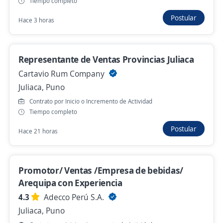
Tiempo completo
S/. 1.200,00 (Mensual)
Presencial y remoto
Postular
Hace 3 horas
Hace 6 días
Representante de Ventas Provincias Juliaca
Se precisa Urgente
Empleo destacado
Cartavio Rum Company
¡J U L I A C A! Asesor de Préstamos por
Juliaca, Puno
Convenio BBVA
Contrato por Inicio o Incremento de Actividad
Importante empresa del sector
Tiempo completo
Juliaca, Puno
Postular
Hace 21 horas
Hace 4 días
Promotor/ Ventas /Empresa de bebidas/
Anterior
Siguiente
Arequipa con Experiencia
4.3
Adecco Perú S.A.
Juliaca, Puno
Nuevas ofertas de empleo
Avísame