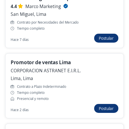
Hace 4 minutos
4.4
Marco Marketing
San Miguel, Lima
Se precisa Urgente
Contrato por Necesidades del Mercado
Tiempo completo
Monitor de Calidad / Cobranzas / Bancos
Postular
3,9
Cobranzas Peru
Hace 7 días
San Isidro, Lima
Hace 3 minutos
Promotor de ventas Lima
CORPORACION ASTRANET E.I.R.L.
Lima, Lima
Anterior
Siguiente
Contrato a Plazo Indeterminado
Tiempo completo
Presencial y remoto
Nuevas ofertas de empleo
Avísame
Postular
Hace 2 días
Empleos similares