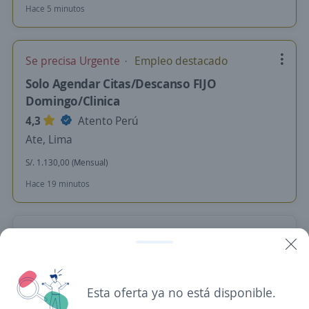
Hace 5 minutos
Se precisa Urgente
Empleo destacado
Solo Agendar Citas/Descanso FIJO
Domingo/Clinica
4,3
Atento Perú
Ate, Lima
S/. 1.130,00 (Mensual)
Hace 19 minutos
Ingreso inmediato sin evaluaciones c/s
experiencia Promotor de campo + S/.2500
4,3
Overall Strategy
Esta oferta ya no está disponible.
Lima, Lima