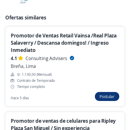
Hace 28 minutos
Ofertas similares
Trabajo desde casa remoto/ ventas
portabilidad / lun a sab
Promotor de Ventas Retail Vainsa /Real Plaza
Importante empresa del sector
Salaverry / Descansa domingos! / Ingreso
Chaclacayo, Lima
Inmediato
Remoto
4.1
Consulting Advisers
Breña, Lima
Hace 14 minutos
S/. 1.130,00 (Mensual)
Contrato de Temporada
Tiempo completo
Oncocenter Tratamiento /AUNA / Atención
al cliente
Postular
Hace 5 días
4,3
Atento Perú
La Molina, Lima
Promotor de ventas de celulares para Ripley
S/. 1.130,00 (Mensual)
Plaza San Miguel / Sin experiencia