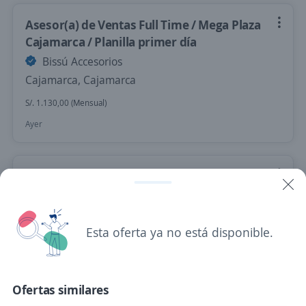
Asesor(a) de Ventas Full Time / Mega Plaza
Cajamarca / Planilla primer día
Bissú Accesorios
Cajamarca, Cajamarca
S/. 1.130,00 (Mensual)
Ayer
Se precisa Urgente
Asesor(a) de Negocios Con/Sin Experiencia
Agencia San Ignacio
Esta oferta ya no está disponible.
4,5
Caja Huancayo
San Ignacio, Cajamarca
S/. 1.452,00 (Mensual)
Ofertas similares
Ayer