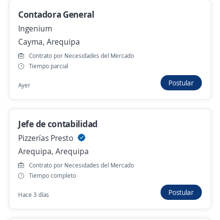
Cerro Colorado, Arequipa
Contadora General
Hace 3 días
Ingenium
Cayma, Arequipa
Se precisa Urgente
Empleo destacado
Contrato por Necesidades del Mercado
auxiliar
Tiempo parcial
EPICA CONCESIONARIA DE ALIMENTOS Y
Postular
Ayer
SERVICIOS E.I.R.L.
Arequipa, Arequipa
Hace 3 días
Jefe de contabilidad
Pizzerías Presto
Arequipa, Arequipa
Asistente de Logistica Exp. en Transporte
Contrato por Necesidades del Mercado
4,2
Transportes Iberoamericano SRL.
Tiempo completo
Arequipa, Arequipa
Postular
Hace 3 días
Hace 3 días