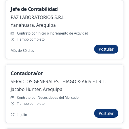
Miraflores, Arequipa
Jefe de Contabilidad
Hace 3 días
PAZ LABORATORIOS S.R.L.
Yanahuara, Arequipa
Administrador(a) de Tienda – Mall
Contrato por Inicio o Incremento de Actividad
Aventura Porongoche (Arequipa)
Tiempo completo
4,6
Total Talent Human Resources
Postular
Más de 30 días
Arequipa, Arequipa
S/. 1.980,00 (Mensual)
Contadora/or
Hace 3 días
SERVICIOS GENERALES THIAGO & ARIS E.I.R.L.
Jacobo Hunter, Arequipa
Se precisa Urgente
Empleo destacado
Contrato por Necesidades del Mercado
Tiempo completo
Asistente de remuneraciones y
compensaciones
Postular
27 de julio
4,4
SERVOSA