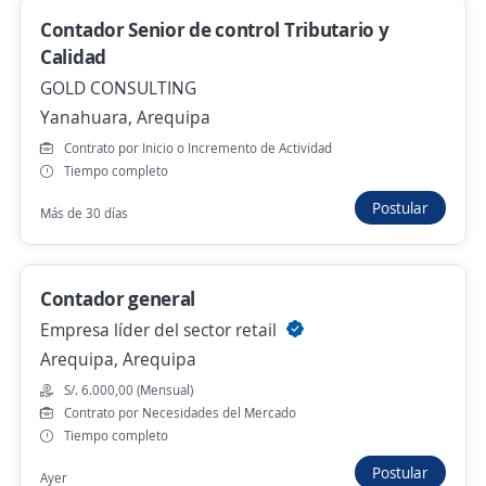
Contador Senior de control Tributario y
Se precisa Urgente
Empleo destacado
Calidad
Facturador Volante (Arequipa)
GOLD CONSULTING
4,3
Rico Pollo S.A.C.
Yanahuara, Arequipa
Arequipa, Arequipa
Contrato por Inicio o Incremento de Actividad
Hace 4 días
Tiempo completo
Postular
Más de 30 días
Anterior
Siguiente
Contador general
Empresa líder del sector retail
Nuevas ofertas de empleo
Avísame
Arequipa, Arequipa
S/. 6.000,00 (Mensual)
Empleos similares
Contrato por Necesidades del Mercado
Tiempo completo
Gerente administrativo
Jefe/a
Jefe/a de logística
Postular
Ayer