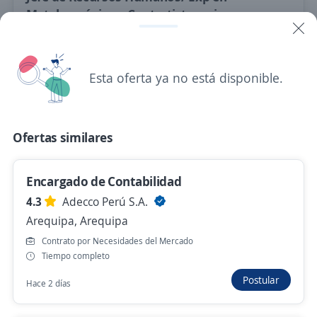
Metalmecánica o Contratistas minera
Eurofirms Perú
Arequipa, Arequipa
Ayer
Esta oferta ya no está disponible.
Analista de Planilla
Ofertas similares
EPICA CONCESIONARIA DE ALIMENTOS Y
SERVICIOS E.I.R.L.
Encargado de Contabilidad
Arequipa, Arequipa
4.3
Adecco Perú S.A.
S/. 1.800,00 (Mensual)
Arequipa, Arequipa
Hace 3 días
Contrato por Necesidades del Mercado
Tiempo completo
Postular
Inventarista
Hace 2 días
DISTRIBUCIONES KATYA S.R.L.