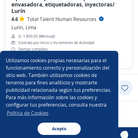
envasadora, etiquetadoras, inyectoras/
Lurín
4.6
Total Talent Human Resources
Lurin, Lima
S/. 1.800,00 (Mensual)
Contrato por Inicio o Incremento de Actividad
Tiempo completo
Utilizamos cookies propias necesarias para el
Hace 4 días
funcionamiento correcto y personalización del
sitio web. También utilizamos cookies de
terceros para fines analíticos y mostrarte
Postularme
publicidad relacionada según tus preferencias.
Para más información sobre las cookies y
configurar tus preferencias, consulta nuestra
Copyright 2014 - 2026 DGNET LTD.
Política de Cookies
Aviso legal
/
privacidad
Acepto