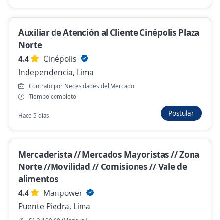
4,5
Grupo AUNA
Surquillo, Lima
Hace 17 minutos
Auxiliar de Atención al Cliente Cinépolis Plaza
Norte
4.4
Cinépolis
Urgente !! Operarios de limpieza para
Independencia, Lima
trabajar en gimnasio de la Molina
Contrato por Necesidades del Mercado
4,2
EULEN del Perú
Tiempo completo
El Agustino, Lima
Postular
Hace 5 días
S/. 1.230,00 (Mensual)
Hace 21 minutos
Mercaderista // Mercados Mayoristas // Zona
Norte //Movilidad // Comisiones // Vale de
Operario de limpieza para trabajar en
alimentos
Colegio de la Molina
4.4
Manpower
4,2
EULEN del Perú
Puente Piedra, Lima
Santa Anita, Lima