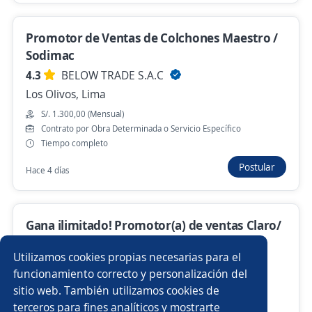
Hace 9 minutos
Promotor de Ventas de Colchones Maestro /
Sodimac
4.3
BELOW TRADE S.A.C
Anterior
Siguiente
Los Olivos, Lima
S/. 1.300,00 (Mensual)
Contrato por Obra Determinada o Servicio Específico
Nuevas ofertas de empleo
Avísame
Tiempo completo
Postular
Hace 4 días
Empleos similares
Restaurantes
Asistente/a contable
Gana ilimitado! Promotor(a) de ventas Claro/
Agente ventas telemarketing
Cocinero/a
Cerca a tu zona/ Planilla + 1,130 + 370
Utilizamos cookies propias necesarias para el
3.2
Impulsate
Operador/a
Ejecutivo/a de ventas
funcionamiento correcto y personalización del
Comas, Lima
sitio web. También utilizamos cookies de
S/. 1.500,00 (Mensual)
Auxiliar operativo
Auxiliar contable y administrativo
terceros para fines analíticos y mostrarte