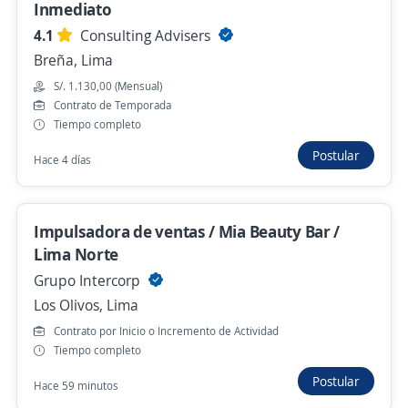
Hace 11 minutos
Inmediato
4.1
Consulting Advisers
Breña, Lima
Operario de Limpieza para Colegio
S/. 1.130,00 (Mensual)
Perulandia Huachipa Turno Mañana C/S
Contrato de Temporada
Experiencia
Tiempo completo
4,2
EULEN del Perú
Postular
Hace 4 días
San Juan De Lurigancho, Lima
S/. 1.130,00 (Mensual)
Impulsadora de ventas / Mia Beauty Bar /
Hace 14 minutos
Lima Norte
Grupo Intercorp
Urgente Personal de limpieza para planta
Los Olivos, Lima
en Santa Anita
Contrato por Inicio o Incremento de Actividad
4,2
EULEN del Perú
Tiempo completo
Santa Anita, Lima
Postular
Hace 59 minutos
S/. 1.180,00 (Mensual)