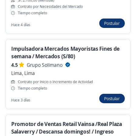
S/. 2.100,00 (Mensual)
Contrato por Necesidades del Mercado
S/. 1.300,00 (Mensual)
Tiempo completo
Hace 14 minutos
Postular
Hace 4 días
¡Trabaja con BBVA! Call Center ventas /
Planilla Completa / Sueldo fijo + Comisiones
Impulsadora Mercados Mayoristas Fines de
S/3000
semana / Mercados (S/80)
3,2
Impulsate
4.5
Grupo Solimano
San Martin De Porres, Lima
Lima, Lima
Hace 11 minutos
Contrato por Inicio o Incremento de Actividad
Tiempo completo
Postular
Hace 3 días
Almacenero de restaurante/Planilla
Completa/Miraflores
4,2
Mambrino Restaurantes
Promotor de Ventas Retail Vainsa /Real Plaza
Miraflores, Lima
Salaverry / Descansa domingos! / Ingreso