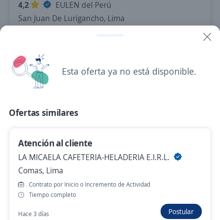
4,2
EULEN del Perú
San Juan De Lurigancho, Lima
S/. 1.230,00 (Mensual)
Hace 16 minutos
Esta oferta ya no está disponible.
Personal de limpieza para trabajar en
Colegio de Huachipa
Ofertas similares
4,2
EULEN del Perú
Ate, Lima
Atención al cliente
S/. 1.230,00 (Mensual)
LA MICAELA CAFETERIA-HELADERIA E.I.R.L.
Hace 17 minutos
Comas, Lima
Contrato por Inicio o Incremento de Actividad
Técnico de Laboratorio con experiencia en
Tiempo completo
Anatomía Patológica / Sede Surco / AUNA
Postular
Hace 3 días