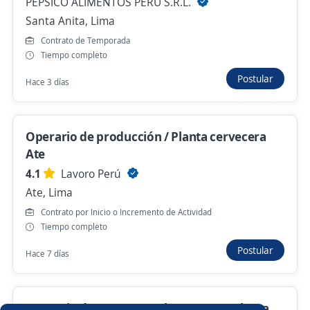
PEPSICO ALIMENTOS PERU S.R.L.
Santa Anita, Lima
Se precisa Urgente
Empleo destacado
Contrato de Temporada
Operario de Limpieza / Miraflores /
Tiempo completo
Cineplanet / Turno Mañana y Tarde
Postular
Hace 3 días
3,6
TALENT HUNTERS BPO
Miraflores, Lima
Hace 1 hora
Operario de producción / Planta cervecera
Ate
4.1
Lavoro Perú
Anterior
Siguiente
Ate, Lima
Contrato por Inicio o Incremento de Actividad
Tiempo completo
Nuevas ofertas de empleo
Avísame
Postular
Hace 7 días
Empleos similares
Maquinista
Operario/a de almacén
Almacenista
Operario de Empaque, Almacenero/ Planta