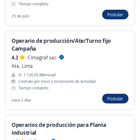
Hace 1 hora
Tiempo completo
Postular
25 de julio
Operario de Almacen
4,4
Manpower
Operario de producción/Ate/Turno fijo
Ate, Lima
Campaña
Hace 1 hora
4.2
Cimagraf sac
Ate, Lima
Empleo destacado
S/. 1.130,00 (Mensual)
Contrato por Inicio o Incremento de Actividad
Se busca ayudante/ operario/ oficial
Tiempo completo
armador para estructuras metalicas
Postular
Hace 2 días
Empresa Metal Mecanica S.A. - EMEMSA
Lurin, Lima
Hace 1 hora
Operarios de producción para Planta
industrial