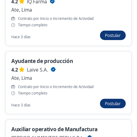
4.2
IQ Farma
Se precisa Urgente
Empleo destacado
Ate, Lima
Operario de almacén/ Full Time / Turnos
Contrato por Inicio o Incremento de Actividad
Fijos
Tiempo completo
4,3
BOTICAS Y SALUD
Postular
Hace 3 días
Santiago De Surco, Lima
Hace 1 hora
Ayudante de producción
4.2
Laive S.A.
Se precisa Urgente
Empleo destacado
Ate, Lima
Operario de Producción / Contratación
Contrato por Inicio o Incremento de Actividad
Inmediata + Planilla
Tiempo completo
4,2
FOOD PACK S.A.C
Postular
Ate, Lima
Hace 3 días
S/. 1.130,00 (Mensual)
Hace 1 hora
Auxiliar operativo de Manufactura