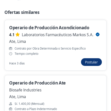
Ofertas similares
Se precisa Urgente
Empleo destacado
Operario de Limpieza cercado de Lima
Operario de Producción Acondicionado
Turno Fijo
4.1
Laboratorios Farmacéuticos Markos S.A.
4,2
GRUPO FENCRI
Ate, Lima
Lince, Lima
Contrato por Obra Determinada o Servicio Específico
S/. 1.130,00 (Mensual)
Tiempo completo
Hace 1 hora
Postular
Hace 3 días
Se precisa Urgente
Empleo destacado
Operario de Producción Ate
Operario de Limpieza Part Time / Mall de
Biosafe Industries
Santa Anita
Ate, Lima
SAM
S/. 1.400,00 (Mensual)
Santa Anita, Lima
Contrato a Plazo Indeterminado