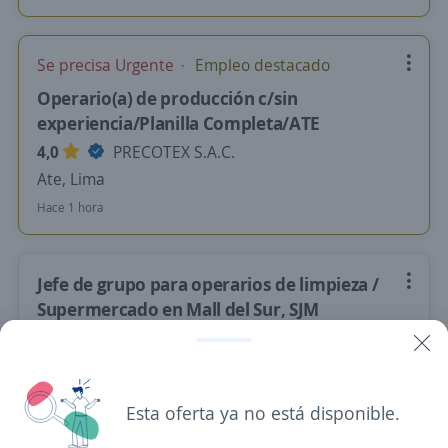
Se precisa Urgente
Empleo destacado
Operario(a) de producción c/sin
experiencia/Planilla Completa/ATE
4,0
PRECOTEX S.A.C.
Ate, Lima
Hace 1 hora
Jefe de grupo para operarios de limpieza /
Supermercado en Mall del Sur, SJM
4,2
SSAYS SAC
San Juan De Miraflores, Lima
S/. 1.742,00 (Mensual)
Presencial y remoto
Esta oferta ya no está disponible.
Hace 19 minutos