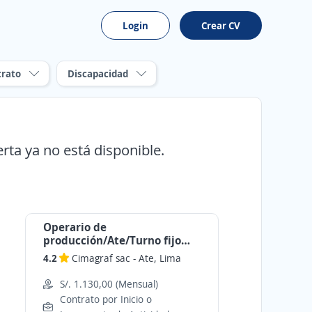
Login
Crear CV
trato
Discapacidad
erta ya no está disponible.
Operario de
producción/Ate/Turno fijo
Campaña
4.2
Cimagraf sac
-
Ate, Lima
S/. 1.130,00 (Mensual)
Contrato por Inicio o