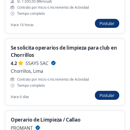
S/. 1.500,00 (Mensual)
S/. 1.500,00 (Mensual)
Remoto
Contrato por Inicio o Incremento de Actividad
Ayer
Tiempo completo
Postular
Hace 16 horas
Se precisa Urgente
Ejecutivo B2B Entel – Sueldo Fijo S/1,500 +
Se solicita operarios de limpieza para club en
Comisiones sin Techo / Pucallpa
Chorrillos
Automatizate Negocios
4.2
SSAYS SAC
Pucallpa, Ucayali
Chorrillos, Lima
S/. 1.500,00 (Mensual)
Remoto
Contrato por Inicio o Incremento de Actividad
Ayer
Tiempo completo
Postular
Hace 6 días
Anterior
Siguiente
Operario de Limpieza / Callao
PROMANT