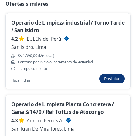
Hace 4 horas
Ofertas similares
Operario de Limpieza industrial / Turno Tarde
Empleo destacado
/ San Isidro
¡Gestión Home Office!/Con y Sin
4.2
EULEN del Perú
Exp/Trabaja de 9am a 3pm/gana + de 1600!
San Isidro, Lima
3,9
Partner Service
S/. 1.390,00 (Mensual)
Chiclayo, Lambayeque
Contrato por Inicio o Incremento de Actividad
Tiempo completo
S/. 1.200,00 (Mensual)
Remoto
Postular
Hace 18 horas
Hace 4 días
Ejecutivo B2B Entel – Sueldo Fijo S/1,500 +
Operario de Limpieza Planta Concretera /
Comisiones sin Techo / Lima
Gana S/1470 / Ref Tottus de Atocongo
Automatizate Negocios
4.3
Adecco Perú S.A.
Chorrillos, Lima
San Juan De Miraflores, Lima