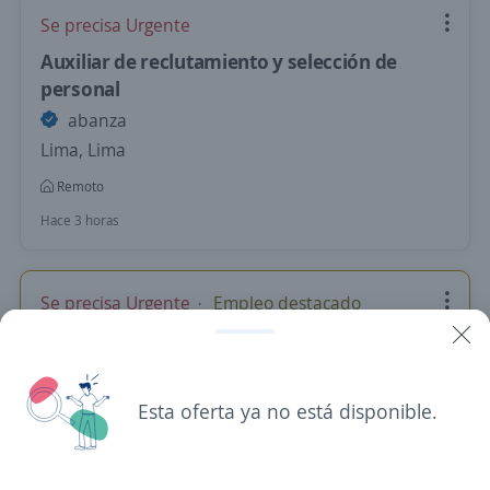
Se precisa Urgente
Auxiliar de reclutamiento y selección de
personal
abanza
Lima, Lima
Remoto
Hace 3 horas
Se precisa Urgente
Empleo destacado
Promotores de Crédito Banca Personal
Banco Ripley Trabajo Remoto
Importante empresa del sector
Esta oferta ya no está disponible.
Arequipa, Arequipa
Remoto