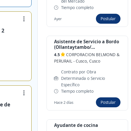
del Mercado
Tiempo completo
Postular
Ayer
 2
Asistente de Servicio a Bordo
(Ollantaytambo/
Machupicchu/Cusco)
4.5
CORPORACION BELMOND &
PERURAIL
-
Cusco, Cusco
Contrato por Obra
Determinada o Servicio
Específico
Tiempo completo
Postular
Hace 2 días
e de
Ayudante de cocina