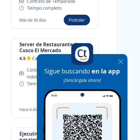
Contrato de Temporada
Tiempo completo
Postular
Más de 30 días
Server de Restaurante /
Cusco El Mercado
4.5
Casa Andina
-
Cusco, Cusco
Sigue buscando
en la app
Contrato a Plazo
Indeterminado
¡Descárgala ahora!
Tiempo completo
Postular
Hace 4 días
Ejecutivo de atención al
pasajero Servicio a bordo