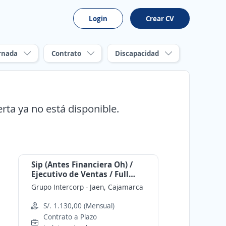
Login
Crear CV
rnada
Contrato
Discapacidad
erta ya no está disponible.
Sip (Antes Financiera Oh) /
Ejecutivo de Ventas / Full
Time y Part Time / Plaza Vea
Grupo Intercorp
-
Jaen, Cajamarca
Jaen
S/. 1.130,00 (Mensual)
Contrato a Plazo