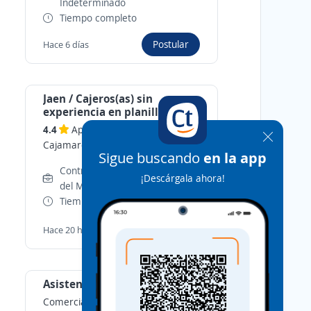
Indeterminado
Tiempo completo
Postular
Hace 6 días
Jaen / Cajeros(as) sin
experiencia en planilla
4.4
Apuesta Total
-
Jaen,
Cajamarca
Sigue buscando
en la app
Contrato por Necesidades
¡Descárgala ahora!
del Mercado
Tiempo completo
Postular
Hace 20 horas
Asistente de Tesorería
Comercial Lavagna SAC
-
Jaen,